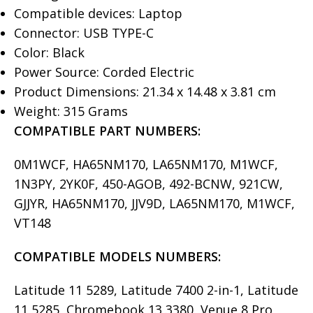
Compatible devices: Laptop
Connector: USB TYPE-C
Color: Black
Power Source: Corded Electric
Product Dimensions: 21.34 x 14.48 x 3.81 cm
Weight: 315 Grams
COMPATIBLE PART NUMBERS:
0M1WCF, HA65NM170, LA65NM170, M1WCF,
1N3PY, 2YK0F, 450-AGOB, 492-BCNW, 921CW,
GJJYR, HA65NM170, JJV9D, LA65NM170, M1WCF,
VT148
COMPATIBLE MODELS
NUMBERS:
Latitude 11 5289, Latitude 7400 2-in-1, Latitude
11 5285, Chromebook 13 3380, Venue 8 Pro