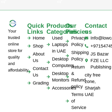
Quick
Products
Our
Contact
Links
Categories
Policies
us
Your
trusted
Home
Used
Privacy
Info@lowc
online
Laptops
Policy
Shop
+9715474
store for
in UAE
Shipping
About
JS Bazar
quality
Desktop
Policy
Us
FZE LLC
and
Computers
Return
Publishing
Contact
affordability.
Desktop
&
Us
city free
Monitors
Refund
zone,
Grading
policy
Accessories
Sharjah
Terms
UAE
of
Service