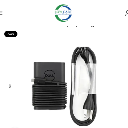
Home
Accessories
Dell laptop charger
-54%