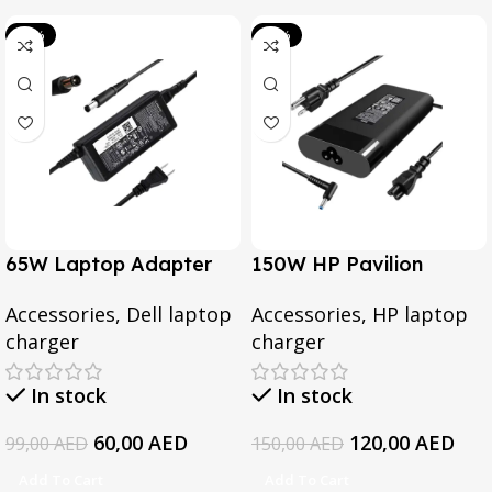
-39%
-20%
65W Laptop Adapter
150W HP Pavilion
for Dell Inspiron 3567
Gaming 15-CX0095TX,
Accessories
,
Dell laptop
Accessories
,
HP laptop
3552 5379 5567 3467
Omen 15 Series, Pavilion
charger
charger
5559 5570 5578 Laptop
17 Series, For HP
19.5v 3.34a
EliteBook 1050 G1
In stock
In stock
Series Laptop AC
Adapter
60,00
AED
120,00
AED
99,00
AED
150,00
AED
Add To Cart
Add To Cart