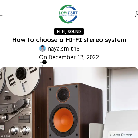
,
HI-FI
SOUND
How to choose a HI-FI stereo system
inaya.smith8
On December 13, 2022
0