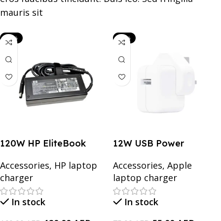
mauris sit
-25%
-27%
120W HP EliteBook
12W USB Power
2570p (H5M00EP), Envy
Adapter for Apple
Accessories
,
HP laptop
Accessories
,
Apple
17-j005ea, Envy 15-
Mobile Phones and Tabs
charger
laptop charger
1000, 18.5V/6.5A
Laptop Adapter
In stock
In stock