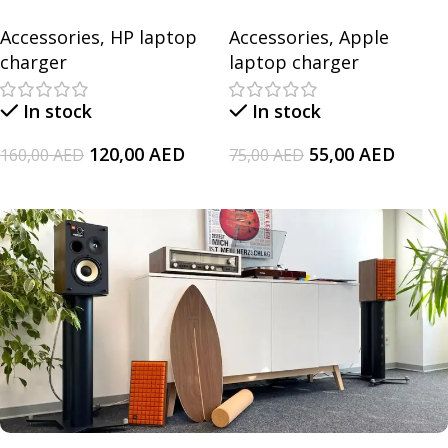
2570p (H5M00EP), Envy
Adapter for Apple
Accessories
,
HP laptop
Accessories
,
Apple
17-j005ea, Envy 15-
Mobile Phones and Tabs
charger
laptop charger
1000, 18.5V/6.5A
Laptop Adapter
In stock
In stock
120,00
AED
55,00
AED
160,00
AED
75,00
AED
Add To Cart
Add To Cart