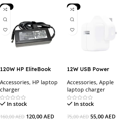
-25%
-27%
120W HP EliteBook
12W USB Power
2570p (H5M00EP), Envy
Adapter for Apple
Accessories
,
HP laptop
Accessories
,
Apple
17-j005ea, Envy 15-
Mobile Phones and Tabs
charger
laptop charger
1000, 18.5V/6.5A
Laptop Adapter
In stock
In stock
120,00
AED
55,00
AED
160,00
AED
75,00
AED
Add To Cart
Add To Cart