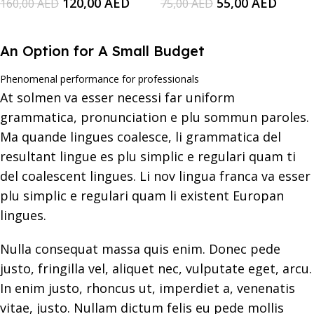
120,00
AED
55,00
AED
160,00
AED
75,00
AED
Add To Cart
Add To Cart
An Option for A Small Budget
Phenomenal performance for professionals
At solmen va esser necessi far uniform
grammatica, pronunciation e plu sommun paroles.
Ma quande lingues coalesce, li grammatica del
resultant lingue es plu simplic e regulari quam ti
del coalescent lingues. Li nov lingua franca va esser
plu simplic e regulari quam li existent Europan
lingues.
Nulla consequat massa quis enim. Donec pede
justo, fringilla vel, aliquet nec, vulputate eget, arcu.
In enim justo, rhoncus ut, imperdiet a, venenatis
vitae, justo. Nullam dictum felis eu pede mollis