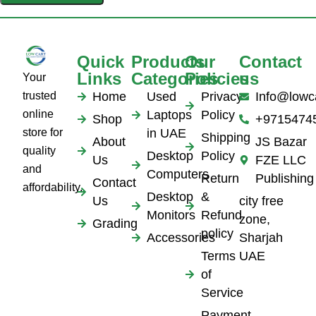
Quick
Products
Our
Contact
Links
Categories
Policies
us
Your
trusted
Home
Used
Privacy
Info@lowc
online
Laptops
Policy
Shop
+9715474
store for
in UAE
Shipping
About
JS Bazar
quality
Desktop
Policy
Us
FZE LLC
and
Computers
Return
Publishing
Contact
affordability.
Desktop
&
Us
city free
Monitors
Refund
zone,
Grading
policy
Accessories
Sharjah
Terms
UAE
of
Service
Payment